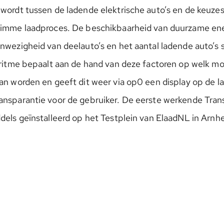
 wordt tussen de ladende elektrische auto’s en de keuze
limme laadproces. De beschikbaarheid van duurzame ene
nwezigheid van deelauto’s en het aantal ladende auto’s s
goritme bepaalt aan de hand van deze factoren op welk 
an worden en geeft dit weer via op0 een display op de la
ansparantie voor de gebruiker. De eerste werkende Tra
ddels geïnstalleerd op het Testplein van ElaadNL in Arnh