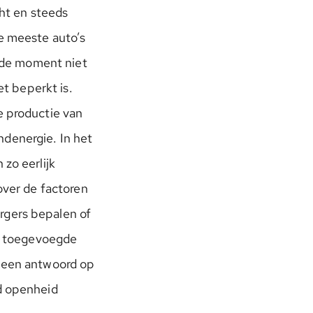
cht en steeds
de meeste auto’s
lfde moment niet
et beperkt is.
e productie van
denergie. In het
zo eerlijk
over de factoren
rgers bepalen of
de toegevoegde
s een antwoord op
ad openheid