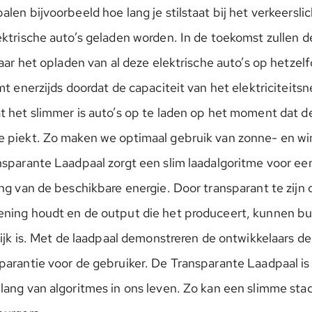
len bijvoorbeeld hoe lang je stilstaat bij het verkeersli
ektrische auto’s geladen worden. In de toekomst zullen 
Maar het opladen van al deze elektrische auto’s op hetze
mt enerzijds doordat de capaciteit van het elektriciteitsn
t het slimmer is auto’s op te laden op het moment dat d
 piekt. Zo maken we optimaal gebruik van zonne- en win
sparante Laadpaal zorgt een slim laadalgoritme voor een 
ng van de beschikbare energie. Door transparant te zijn 
ning houdt en de output die het produceert, kunnen bu
rlijk is. Met de laadpaal demonstreren de ontwikkelaars 
parantie voor de gebruiker. De Transparante Laadpaal i
lang van algoritmes in ons leven. Zo kan een slimme st