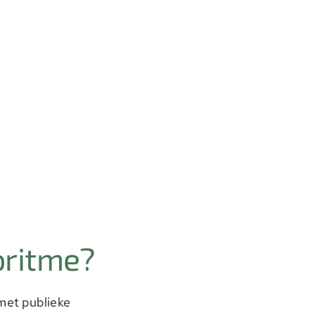
oritme?
met publieke