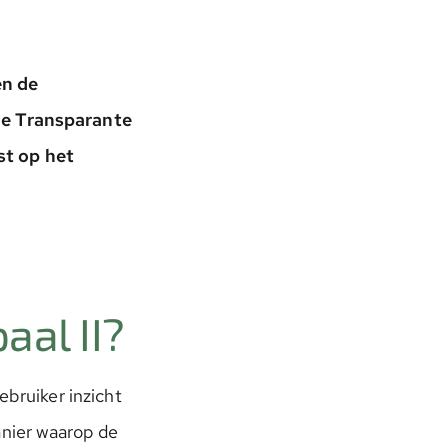
en de
 de Transparante
st op het
aal II?
ebruiker inzicht
anier waarop de