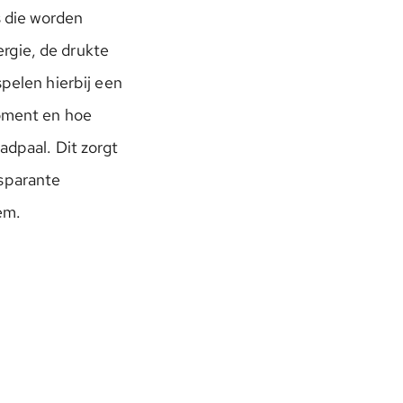
s die worden
rgie, de drukte
pelen hierbij een
moment en hoe
adpaal. Dit zorgt
nsparante
em.