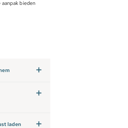
e aanpak bieden
nhem
ust laden