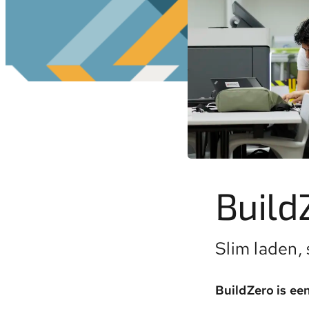
Build
Slim laden
BuildZero is ee