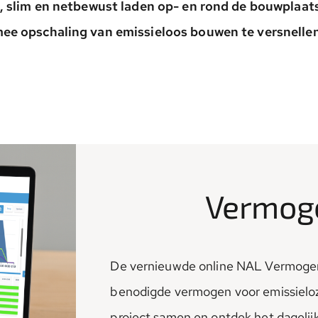
, slim en netbewust laden op- en rond de bouwplaats
ee opschaling van emissieloos bouwen te versnellen
Vermog
De vernieuwde online NAL Vermogenst
benodigde vermogen voor emissieloz
project samen en ontdek het dagelij